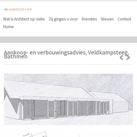
Wat is Architect op visite
Zij gingen u voor
Diensten
Nieuws
Contact
Home
Aankoop- en verbouwingsadvies, Veldkampsteeg,
Bathmen