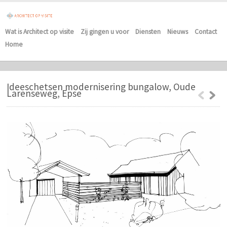
Wat is Architect op visite
Zij gingen u voor
Diensten
Nieuws
Contact
Home
Ideeschetsen modernisering bungalow, Oude
Larenseweg, Epse