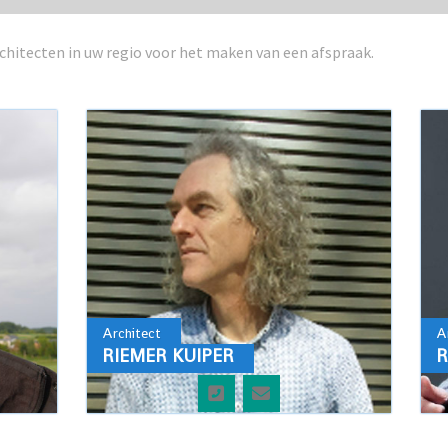
chitecten in uw regio voor het maken van een afspraak.
Architect
A
RIEMER KUIPER
R