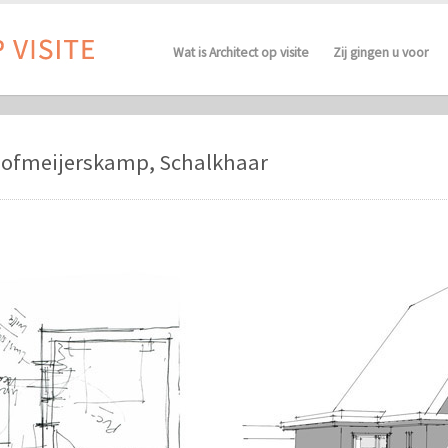
Wat is Architect op visite
Zij gingen u voor
Hofmeijerskamp, Schalkhaar