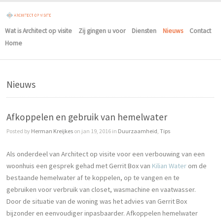
Wat is Architect op visite
Zij gingen u voor
Diensten
Nieuws
Contact
Home
Nieuws
Afkoppelen en gebruik van hemelwater
Posted by
Herman Kreijkes
on jan 19, 2016 in
Duurzaamheid
,
Tips
Als onderdeel van Architect op visite voor een verbouwing van een
woonhuis een gesprek gehad met Gerrit Box van
Kilian Water
om de
bestaande hemelwater af te koppelen, op te vangen en te
gebruiken voor verbruik van closet, wasmachine en vaatwasser.
Door de situatie van de woning was het advies van Gerrit Box
bijzonder en eenvoudiger inpasbaarder. Afkoppelen hemelwater