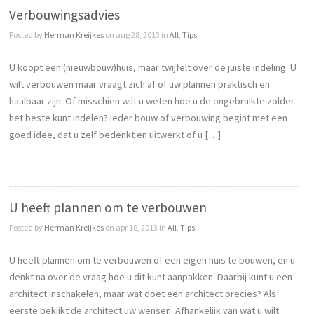
Verbouwingsadvies
Posted by
Herman Kreijkes
on aug 28, 2013 in
All
,
Tips
U koopt een (nieuwbouw)huis, maar twijfelt over de juiste indeling. U
wilt verbouwen maar vraagt zich af of uw plannen praktisch en
haalbaar zijn. Of misschien wilt u weten hoe u de ongebruikte zolder
het beste kunt indelen? Ieder bouw of verbouwing begint met een
goed idee, dat u zelf bedenkt en uitwerkt of u […]
U heeft plannen om te verbouwen
Posted by
Herman Kreijkes
on apr 18, 2013 in
All
,
Tips
U heeft plannen om te verbouwen of een eigen huis te bouwen, en u
denkt na over de vraag hoe u dit kunt aanpakken. Daarbij kunt u een
architect inschakelen, maar wat doet een architect precies? Als
eerste bekijkt de architect uw wensen. Afhankelijk van wat u wilt