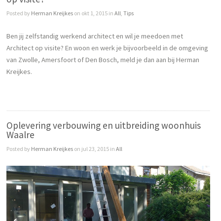
Posted by
Herman Kreijkes
on okt 1, 2015 in
All
,
Tips
Ben jij zelfstandig werkend architect en wil je meedoen met
Architect op visite? En woon en werk je bijvoorbeeld in de omgeving
van Zwolle, Amersfoort of Den Bosch, meld je dan aan bij Herman
Kreijkes.
Oplevering verbouwing en uitbreiding woonhuis
Waalre
Posted by
Herman Kreijkes
on jul 23, 2015 in
All