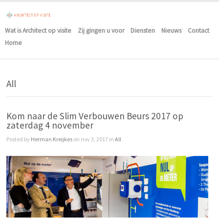
Wat is Architect op visite
Zij gingen u voor
Diensten
Nieuws
Contact
Home
All
Kom naar de Slim Verbouwen Beurs 2017 op
zaterdag 4 november
Posted by
Herman Kreijkes
on nov 3, 2017 in
All