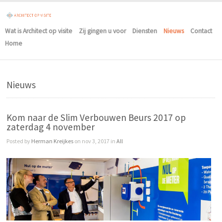
Wat is Architect op visite
Zij gingen u voor
Diensten
Nieuws
Contact
Home
Nieuws
Kom naar de Slim Verbouwen Beurs 2017 op
zaterdag 4 november
Posted by
Herman Kreijkes
on nov 3, 2017 in
All