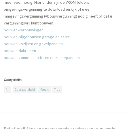
meer voor nodig. Hier onder zijn de VROM folders
omgevingsvergunning te download en kijk of u een
mmgevingsvergunning (=bouwvergunning) nodig heeft of dat u
vergunningsvrij kunt bouwen.
bouwen-verbouwingen
bouwen-bijgebouwen garage en serre
bouwen-kozijnen en gevelpanelen
bouwen-dakramen
bouwen-zonnecollectoren en zonnepanelen
Categorieën
All
Duurzaamheid
Regels
Tips
Bel of mail één van onderstaande architecten in uw regio