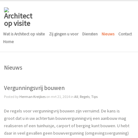
Wat is Architect op visite
Zij gingen u voor
Diensten
Nieuws
Contact
Home
Nieuws
Vergunningsvrij bouwen
Posted by
Herman Kreijkes
on mrt 21, 2014 in
All
,
Regels
,
Tips
De regels voor vergunningvrij bouwen zijn verruimd. De kans is
groot dat u in uw achtertuin bouwvergunningvrij een aanbouw mag
realiseren of een tuinhuisje, carport of berging kunt bouwen. U hebt
daar in veel gevallen geen bouwvergunning (omgevingsvergunning)