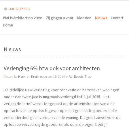
Wat is Architect op visite
Zij gingen u voor
Diensten
Nieuws
Contact
Home
Nieuws
Verlenging 6% btw ook voor architecten
Posted by
Herman Kreijkes
on sep 16, 2014 in
All
,
Regels
,
Tips
De tijdelijke BTW-verlaging voor renovatie en herstel van woningen
ouder dan twee jaar is
nogmaals verlengd tot 1 juli 2015
. Het
verlaagde tarief wordt toegepast op de arbeidskosten van de in
opdracht van de opdrachtgever op maat gemaakte goederen die
een onderdeel gaan vormen van de woning. Dit geldt zowel voor de
op locatie vervaardigde goederen als de in de eigen bedrijf